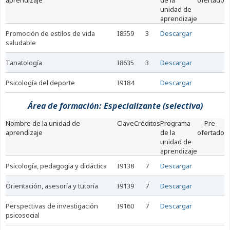
aprendizaje
de la
ofertado
unidad de
aprendizaje
promoción de estilos de vida
I8559
3
Descargar
saludable
tanatología
I8635
3
Descargar
psicología del deporte
I9184
Descargar
Área de formación: Especializante (selectiva)
nombre de la unidad de
Clave
Créditos
Programa
Pre-
aprendizaje
de la
ofertado
unidad de
aprendizaje
psicología, pedagogia y didáctica
I9138
7
Descargar
orientación, asesoría y tutoría
I9139
7
Descargar
perspectivas de investigación
I9160
7
Descargar
psicosocial