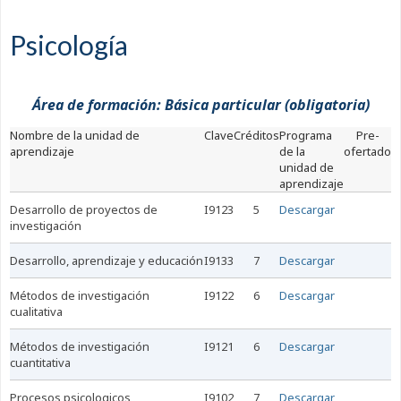
Psicología
Área de formación: Básica particular (obligatoria)
nombre de la unidad de
Clave
Créditos
Programa
Pre-
aprendizaje
de la
ofertado
unidad de
aprendizaje
desarrollo de proyectos de
I9123
5
Descargar
investigación
desarrollo, aprendizaje y educación
I9133
7
Descargar
métodos de investigación
I9122
6
Descargar
cualitativa
métodos de investigación
I9121
6
Descargar
cuantitativa
procesos psicologicos
I9102
7
Descargar