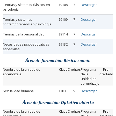
teorías y sistemas clásicos en
I9108
7
Descargar
psicología
teorías y sistemas
I9109
7
Descargar
contemporáneos en psicología
teorías de la personalidad
I9114
7
Descargar
necesidades psicoeducativas
I9132
7
Descargar
especiales
Área de formación: Básica común
nombre de la unidad de
Clave
Créditos
Programa
Pre-
aprendizaje
de la
ofertado
unidad de
aprendizaje
sexualidad humana
I3835
5
Descargar
Área de formación: Optativa abierta
nombre de la unidad de
Clave
Créditos
Programa
Pre-