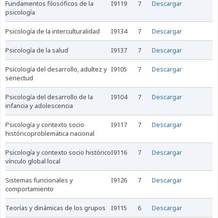
fundamentos filosóficos de la
I9119
7
Descargar
psicología
psicología de la interculturalidad
I9134
7
Descargar
psicología de la salud
I9137
7
Descargar
psicología del desarrollo, adultez y
I9105
7
Descargar
senectud
psicología del desarrollo de la
I9104
7
Descargar
infancia y adolescencia
psicología y contexto socio
I9117
7
Descargar
históricoproblemática nacional
psicología y contexto socio histórico
I9116
7
Descargar
vínculo global local
sistemas funcionales y
I9126
7
Descargar
comportamiento
teorías y dinámicas de los grupos
I9115
6
Descargar