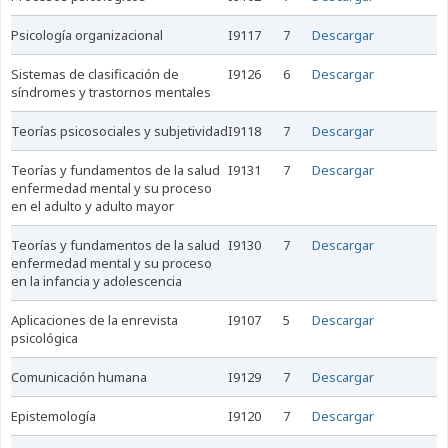
psicología organizacional
I9117
7
Descargar
sistemas de clasificación de
I9126
6
Descargar
síndromes y trastornos mentales
teorías psicosociales y subjetividad
I9118
7
Descargar
teorías y fundamentos de la salud
I9131
7
Descargar
enfermedad mental y su proceso
en el adulto y adulto mayor
teorías y fundamentos de la salud
I9130
7
Descargar
enfermedad mental y su proceso
en la infancia y adolescencia
aplicaciones de la enrevista
I9107
5
Descargar
psicológica
comunicación humana
I9129
7
Descargar
epistemología
I9120
7
Descargar