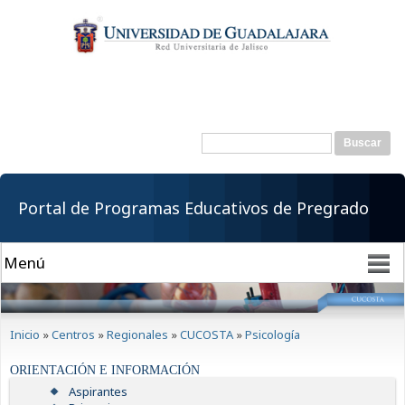
Pasar al
contenido
principal
Buscar
Formulario de
búsqueda
Portal de Programas Educativos de Pregrado
Se encuentra usted aquí
Inicio
»
Centros
»
Regionales
»
CUCOSTA
»
Psicología
ORIENTACIÓN E INFORMACIÓN
Aspirantes