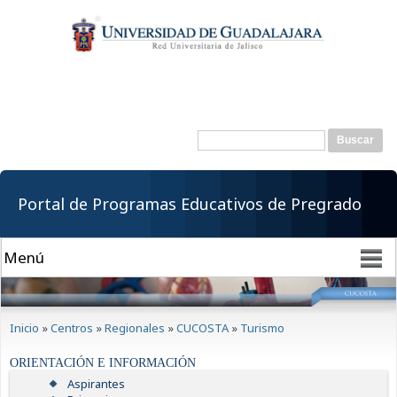
Pasar al
contenido
principal
Buscar
Formulario de
búsqueda
Portal de Programas Educativos de Pregrado
Se encuentra usted aquí
Inicio
»
Centros
»
Regionales
»
CUCOSTA
»
Turismo
ORIENTACIÓN E INFORMACIÓN
Aspirantes