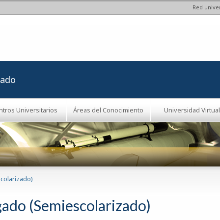
Red univer
Pasar al
contenido
principal
rado
ntros Universitarios
Áreas del Conocimiento
Universidad Virtual
colarizado)
ado (Semiescolarizado)