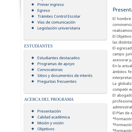
Primer ingreso
Present
Egreso
Trámites Control Escolar
El hombre 
Vías de comunicación
convivenci
Legislación universitaria
realizamos
El Objetiv
las distin
ESTUDIANTES
El egresad
campo juríd
Estudiantes destacados
asesorar ju
Programas de apoyo
En la actua
Convocatorias
ámbitos fe
Sitios y documentos de interés
interpretac
Preguntas frecuentes
La globali
competir e
El abogado
ACERCA DEL PROGRAMA
profesione
administrat
Presentación
El Plan de
Calidad académica
*Formación
Misión y visión
*Formación 
Objetivos
*Formación