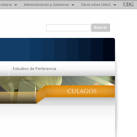
sitaria
Administración y Gobierno
Otros sitios UdeG
Formulario de búsqueda
Buscar
Estudios de Pertinencia