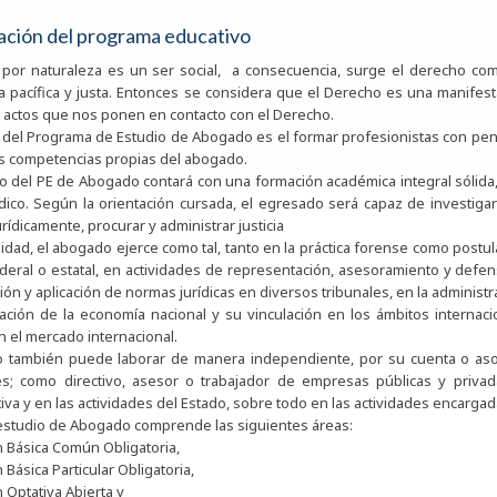
ación del programa educativo
por naturaleza es un ser social, a consecuencia, surge el derecho co
a pacífica y justa. Entonces se considera que el Derecho es una manifest
 actos que nos ponen en contacto con el Derecho.
o del Programa de Estudio de Abogado es el formar profesionistas con pens
tas competencias propias del abogado.
o del PE de Abogado contará con una formación académica integral sólida,
ico. Según la orientación cursada, el egresado será capaz de investigar en e
rídicamente, procurar y administrar justicia
lidad, el abogado ejerce como tal, tanto en la práctica forense como postul
deral o estatal, en actividades de representación, asesoramiento y defens
ión y aplicación de normas jurídicas en diversos tribunales, en la administ
zación de la economía nacional y su vinculación en los ámbitos interna
n el mercado internacional.
 también puede laborar de manera independiente, por su cuenta o asoc
s; como directivo, asesor o trabajador de empresas públicas y privad
iva y en las actividades del Estado, sobre todo en las actividades encargad
 estudio de Abogado comprende las siguientes áreas:
 Básica Común Obligatoria,
Básica Particular Obligatoria,
 Optativa Abierta y