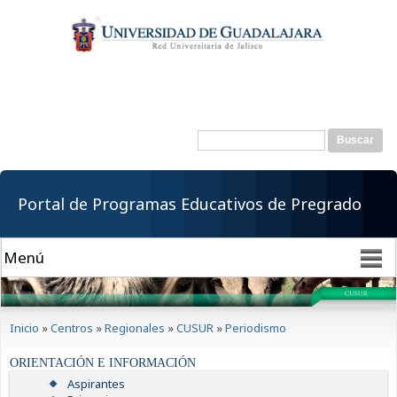
Pasar al
contenido
principal
Buscar
Formulario de
búsqueda
Portal de Programas Educativos de Pregrado
Se encuentra usted aquí
Inicio
»
Centros
»
Regionales
»
CUSUR
»
Periodismo
ORIENTACIÓN E INFORMACIÓN
Aspirantes