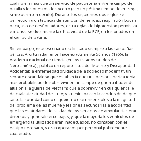
cual no era mas que un servicio de paquetería entre le campo de
batalla y los puestos de socorro (con un pésimo tiempo de entrega,
si me permiten decirlo). Durante los siguientes dos siglos se
perfeccionaron técnicas de atención de heridas, respiración boca a
boca, uso de desfibriladores, estrategias de hipotensión permisiva
e incluso se documento la efectividad de la RCP, en lesionados en
el campo de batalla.
Sin embargo, este escenario era limitado siempre a las campañas
bélicas. Afortunadamente, hace exactamente 50 años (1966), la
Academia Nacional de Ciencia (en los Estados Unidos de
Norteamérica) , publicó un reporte titulado “Muerte y Discapacidad
Accidental: la enfermedad olvidada de la sociedad moderna”, un
reporte escandaloso que establecía que una persona herida tenia
mas probabilidad de sobrevivir en un campo de guerra (haciendo
alusión a la guerra de Vietnam) que a sobrevivir en cualquier calle
de cualquier ciudad de E.U.A; y culminaba con la conclusión de que
tanto la sociedad como el gobierno eran insensibles a la magnitud
del problema de las muerte y lesiones secundarias a accidentes,
que los estándares de calidad de los servicios de ambulancias eran
diversos y generalmente bajos, y, que la mayoría los vehículos de
emergencias utilizados eran inadecuados, no contaban con el
equipo necesario, y eran operados por personal pobremente
capacitado.