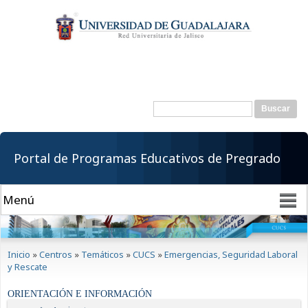
Pasar al
contenido
principal
Buscar
Formulario de
búsqueda
Portal de Programas Educativos de Pregrado
Se encuentra usted aquí
Inicio
»
Centros
»
Temáticos
»
CUCS
»
Emergencias, Seguridad Laboral
y Rescate
ORIENTACIÓN E INFORMACIÓN