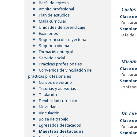
Perfil de egreso
Carlos
Ámbito profesional
Plan de estudios
Clase d
Malla curricular
Destaca
Unidades de aprendizaje
Sembla
Exámenes
Jefe de 
Sugerencia de trayectoria
Segundo idioma
Formación integral
Servicio social
Miriam
Prácticas profesionales
Clase d
Convenios de vinculación de
Destaca
prácticas profesionales
Sembla
Cursos de verano
Profesor
Tutorías y asesorías
Titulación
Flexibilidad curricular
Movilidad
Dr. Lu
Vinculación
Bolsa de trabajo
Clase d
Egresados destacados
Destaca
Maestros destacados
Sembla