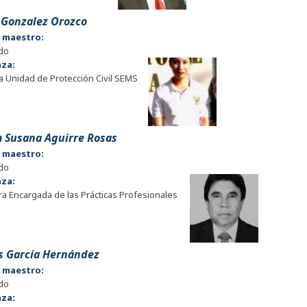
 Gonzalez Orozco
e maestro:
do
nza:
la Unidad de Protección Civil SEMS
 Susana Aguirre Rosas
e maestro:
do
nza:
a Encargada de las Prácticas Profesionales
is García Hernández
e maestro:
do
nza: