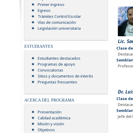
Primer ingreso
Egreso
Trámites Control Escolar
Vías de comunicación
Legislación universitaria
Lic. S
ESTUDIANTES
Clase d
Destaca
Estudiantes destacados
Sembla
Programas de apoyo
Profesor
Convocatorias
Sitios y documentos de interés
Preguntas frecuentes
Dr. Lu
Clase d
ACERCA DEL PROGRAMA
Destaca
Sembla
Presentación
Jefe del
Calidad académica
Misión y visión
Objetivos