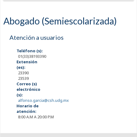
Abogado (Semiescolarizada)
Atención a usuarios
Teléfono (s):
01(33)38193390
Extensión
(es):
23390
23539
Correo (s)
electrónico
(s):
alfonso.garcia@csh.udg.mx
Horario de
atención:
8:00 A.M A 20:00 P.M