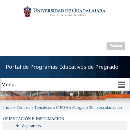
Pasar al
contenido
principal
Buscar
Formulario de
búsqueda
Portal de Programas Educativos de Pregrado
Se encuentra usted aquí
Inicio
»
Centros
»
Temáticos
»
CUCSH
»
Abogado (Semiescolarizada)
ORIENTACIÓN E INFORMACIÓN
Aspirantes