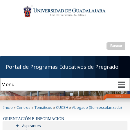
Pasar al
contenido
principal
Buscar
Formulario de
búsqueda
Portal de Programas Educativos de Pregrado
Se encuentra usted aquí
Inicio
»
Centros
»
Temáticos
»
CUCSH
»
Abogado (Semiescolarizada)
ORIENTACIÓN E INFORMACIÓN
Aspirantes