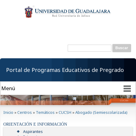
Pasar al
contenido
principal
Buscar
Formulario de
búsqueda
Portal de Programas Educativos de Pregrado
Se encuentra usted aquí
Inicio
»
Centros
»
Temáticos
»
CUCSH
»
Abogado (Semiescolarizada)
ORIENTACIÓN E INFORMACIÓN
Aspirantes