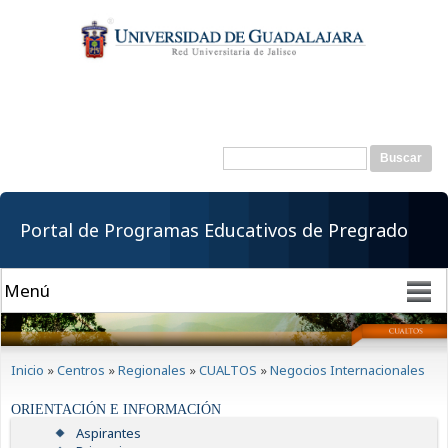
Pasar al
contenido
principal
Buscar
Formulario de
búsqueda
Portal de Programas Educativos de Pregrado
Se encuentra usted aquí
Inicio
»
Centros
»
Regionales
»
CUALTOS
»
Negocios Internacionales
ORIENTACIÓN E INFORMACIÓN
Aspirantes