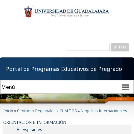
Pasar al
contenido
principal
Buscar
Formulario de
búsqueda
Portal de Programas Educativos de Pregrado
Se encuentra usted aquí
Inicio
»
Centros
»
Regionales
»
CUALTOS
»
Negocios Internacionales
ORIENTACIÓN E INFORMACIÓN
Aspirantes