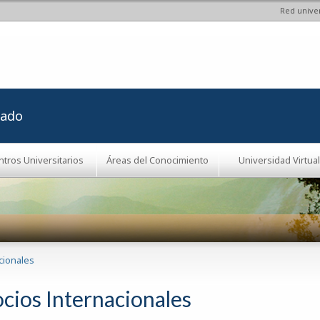
Red univer
Pasar al
contenido
principal
rado
ntros Universitarios
Áreas del Conocimiento
Universidad Virtual
cionales
cios Internacionales