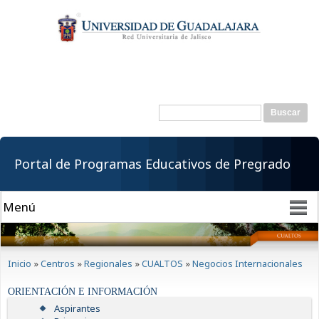
Pasar al
contenido
principal
Buscar
Formulario de
búsqueda
Portal de Programas Educativos de Pregrado
Se encuentra usted aquí
Inicio
»
Centros
»
Regionales
»
CUALTOS
»
Negocios Internacionales
ORIENTACIÓN E INFORMACIÓN
Aspirantes