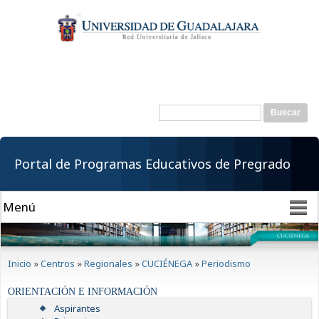
Pasar al
contenido
principal
Buscar
Formulario de
búsqueda
Portal de Programas Educativos de Pregrado
Se encuentra usted aquí
Inicio
»
Centros
»
Regionales
»
CUCIÉNEGA
»
Periodismo
ORIENTACIÓN E INFORMACIÓN
Aspirantes