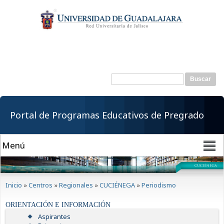
Pasar al
contenido
principal
Buscar
Formulario de
búsqueda
Portal de Programas Educativos de Pregrado
Se encuentra usted aquí
Inicio
»
Centros
»
Regionales
»
CUCIÉNEGA
»
Periodismo
ORIENTACIÓN E INFORMACIÓN
Aspirantes