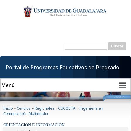
Pasar al
contenido
principal
Buscar
Formulario de
búsqueda
Portal de Programas Educativos de Pregrado
Se encuentra usted aquí
Inicio
»
Centros
»
Regionales
»
CUCOSTA
»
Ingeniería en
Comunicación Multimedia
ORIENTACIÓN E INFORMACIÓN