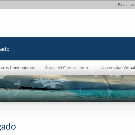
Red univer
Pasar al
contenido
principal
rado
ntros Universitarios
Áreas del Conocimiento
Universidad Virtual
gado