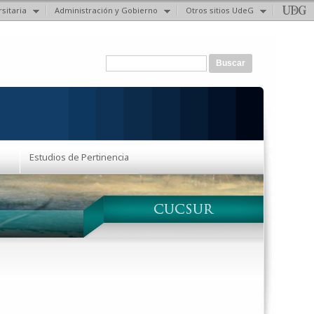
sitaria
Administración y Gobierno
Otros sitios UdeG
Formulario de búsqueda
Buscar
Estudios de Pertinencia