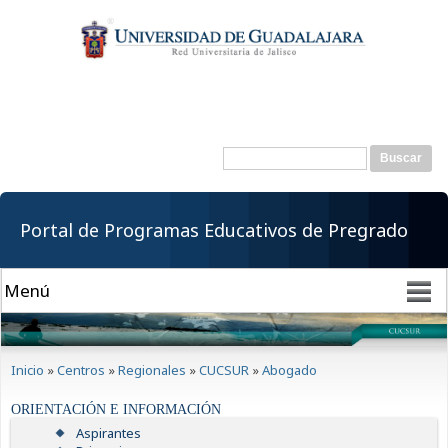
Pasar al
contenido
principal
Buscar
Formulario de
búsqueda
Portal de Programas Educativos de Pregrado
Se encuentra usted aquí
Inicio
»
Centros
»
Regionales
»
CUCSUR
»
Abogado
ORIENTACIÓN E INFORMACIÓN
Aspirantes