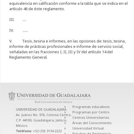
equivalencia en calificación conforme a la tabla que se indica en el
artículo 46 de éste reglamento.
III. ....
IV. ......
V. Tesis, tesina e informes, en las opciones de: tesis, tesina,
informe de prácticas profesionales e informe de servicio social,
señaladas en las fracciones I, II, III y IV del artículo 14 del
Reglamento General.
Programas educativos
UNIVERSIDAD DE GUADALAJARA
Programas por Centro
Av. Juárez No. 976, Colonia Centro,
Centros Universitarios
C.P. 44100, Guadalajara, Jalisco,
Áreas del Conocimiento
México
Universidad Virtual
Teléfono:
+52 (33) 3134 2222
Estudios de Pertinencia