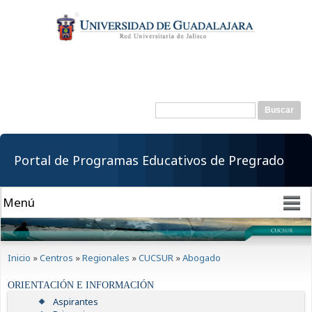
Pasar al
contenido
principal
Buscar
Formulario de
búsqueda
Portal de Programas Educativos de Pregrado
Se encuentra usted aquí
Inicio
»
Centros
»
Regionales
»
CUCSUR
»
Abogado
ORIENTACIÓN E INFORMACIÓN
Aspirantes