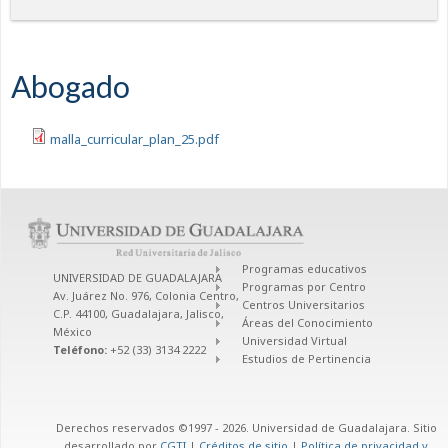
Abogado
malla_curricular_plan_25.pdf
Programas educativos
UNIVERSIDAD DE GUADALAJARA
Programas por Centro
Av. Juárez No. 976, Colonia Centro,
Centros Universitarios
C.P. 44100, Guadalajara, Jalisco,
Áreas del Conocimiento
México
Universidad Virtual
Teléfono:
+52 (33) 3134 2222
Estudios de Pertinencia
Derechos reservados ©1997 - 2026. Universidad de Guadalajara. Sitio
desarrollado por
CGTI
|
Créditos de sitio
|
Política de privacidad y