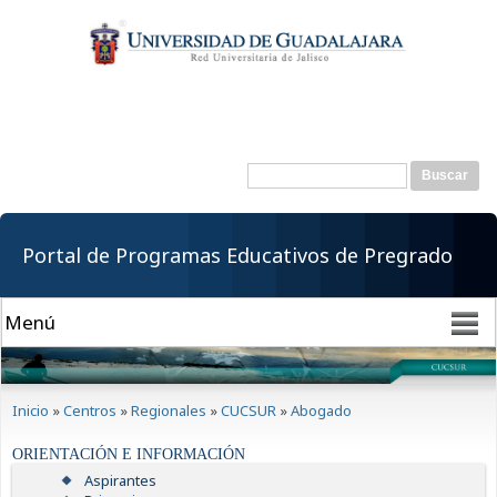
Pasar al
contenido
principal
Buscar
Formulario de
búsqueda
Portal de Programas Educativos de Pregrado
Se encuentra usted aquí
Inicio
»
Centros
»
Regionales
»
CUCSUR
»
Abogado
ORIENTACIÓN E INFORMACIÓN
Aspirantes