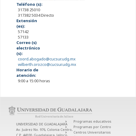
Teléfono (s):
31738 25010
317382 5034 Directo
Extensión
(es):
57142
57133
Correo (s)
electrónico
(s):
coord.abogado@cucsur.udg.mx
wilberth.orozco@cucsur.udg.mx
Horario de
atención:
9:00 a 15:00 horas
Programas educativos
UNIVERSIDAD DE GUADALAJARA
Programas por Centro
Av. Juárez No. 976, Colonia Centro,
Centros Universitarios
C.P. 44100, Guadalajara, Jalisco,