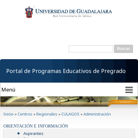
Pasar al
contenido
principal
Buscar
Formulario de
búsqueda
Portal de Programas Educativos de Pregrado
Se encuentra usted aquí
Inicio
»
Centros
»
Regionales
»
CULAGOS
»
Administración
ORIENTACIÓN E INFORMACIÓN
Aspirantes