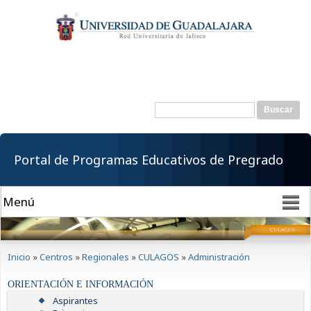
Pasar al
contenido
principal
Buscar
Formulario de
búsqueda
Portal de Programas Educativos de Pregrado
Se encuentra usted aquí
Inicio
»
Centros
»
Regionales
»
CULAGOS
»
Administración
ORIENTACIÓN E INFORMACIÓN
Aspirantes