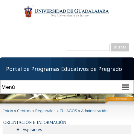
Pasar al
contenido
principal
Buscar
Formulario de
búsqueda
Portal de Programas Educativos de Pregrado
Se encuentra usted aquí
Inicio
»
Centros
»
Regionales
»
CULAGOS
»
Administración
ORIENTACIÓN E INFORMACIÓN
Aspirantes