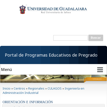
Pasar al
contenido
principal
Buscar
Formulario de
búsqueda
Portal de Programas Educativos de Pregrado
Se encuentra usted aquí
Inicio
»
Centros
»
Regionales
»
CULAGOS
»
Ingeniería en
Administración Industrial
ORIENTACIÓN E INFORMACIÓN