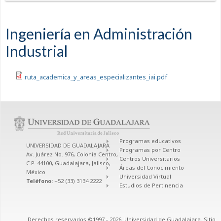
Ingeniería en Administración
Industrial
ruta_academica_y_areas_especializantes_iai.pdf
Programas educativos
UNIVERSIDAD DE GUADALAJARA
Programas por Centro
Av. Juárez No. 976, Colonia Centro,
Centros Universitarios
C.P. 44100, Guadalajara, Jalisco,
Áreas del Conocimiento
México
Universidad Virtual
Teléfono:
+52 (33) 3134 2222
Estudios de Pertinencia
Derechos reservados ©1997 - 2026. Universidad de Guadalajara. Sitio