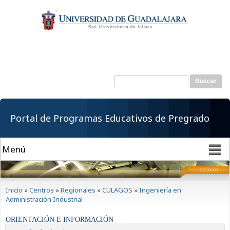
Pasar al
contenido
principal
Buscar
Formulario de
búsqueda
Portal de Programas Educativos de Pregrado
Se encuentra usted aquí
Inicio
»
Centros
»
Regionales
»
CULAGOS
»
Ingeniería en
Administración Industrial
ORIENTACIÓN E INFORMACIÓN