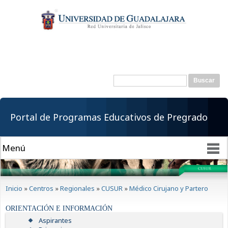
Pasar al
contenido
principal
Buscar
Formulario de
búsqueda
Portal de Programas Educativos de Pregrado
Se encuentra usted aquí
Inicio
»
Centros
»
Regionales
»
CUSUR
»
Médico Cirujano y Partero
ORIENTACIÓN E INFORMACIÓN
Aspirantes