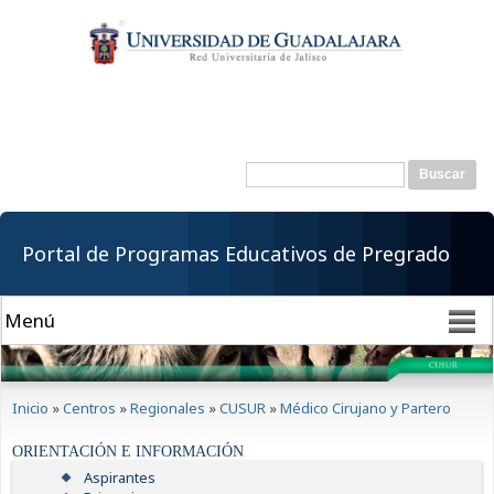
Pasar al
contenido
principal
Buscar
Formulario de
búsqueda
Portal de Programas Educativos de Pregrado
Se encuentra usted aquí
Inicio
»
Centros
»
Regionales
»
CUSUR
»
Médico Cirujano y Partero
ORIENTACIÓN E INFORMACIÓN
Aspirantes