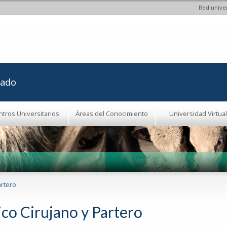
Red univer
Pasar al
contenido
principal
rado
ntros Universitarios
Áreas del Conocimiento
Universidad Virtual
artero
co Cirujano y Partero