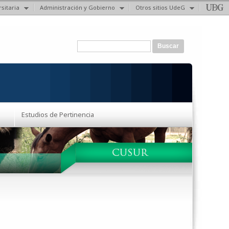
sitaria
Administración y Gobierno
Otros sitios UdeG
Formulario de búsqueda
Buscar
Estudios de Pertinencia