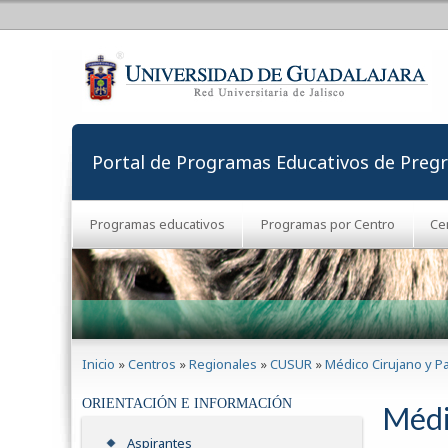
Portal de Programas Educativos de Preg
Programas educativos
Programas por Centro
Ce
Se encuentra usted aquí
Inicio
»
Centros
»
Regionales
»
CUSUR
»
Médico Cirujano y P
ORIENTACIÓN E INFORMACIÓN
Médi
Aspirantes