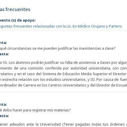
as frecuentes
ento (s) de apoyo:
guntas frecuentes relacionadas con la Lic. En Médico Cirujano y Partero.
nta:
 qué circunstancias se me pueden justificar las inasistencias a clase?
esta:
lo 53. Los alumnos podrán justificar su falta de asistencia a clases por algu
imiento de una comisión conferida por autoridad universitaria, con co
sitarios y en el caso del Sistema de Educación Media Superior el Director
 estrecha relación con los estudios universitarios, y III. Por causa de fuerz
ordinador de Carrera en los Centros Universitarios y del Director de Escue
nta:
é debo hacer para registrar mis materias?
esta:
tener adeudos ante la Universidad (Tener pagadas todas tus órdenes de