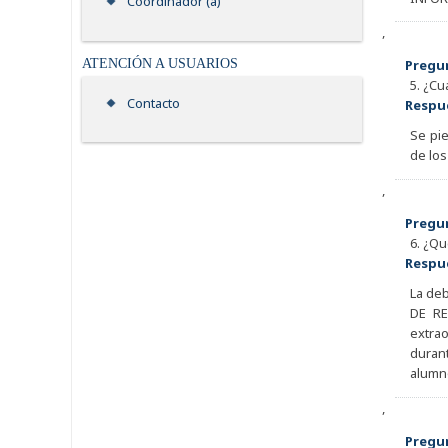
Coordinador (a)
,
ATENCIÓN A USUARIOS
Pregu
5. ¿Cu
Contacto
Respu
Se pie
de los
,
Pregu
6. ¿Qu
Respu
La de
DE RE
extrao
duran
alumno
,
Pregu