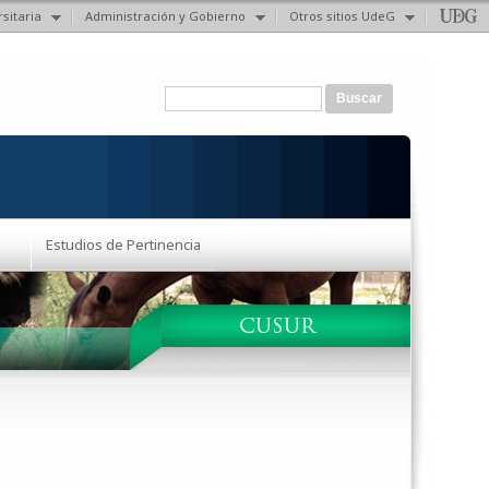
sitaria
Administración y Gobierno
Otros sitios UdeG
Formulario de búsqueda
Buscar
Estudios de Pertinencia