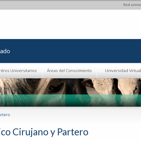
Red univer
Pasar al
contenido
principal
rado
ntros Universitarios
Áreas del Conocimiento
Universidad Virtual
artero
co Cirujano y Partero