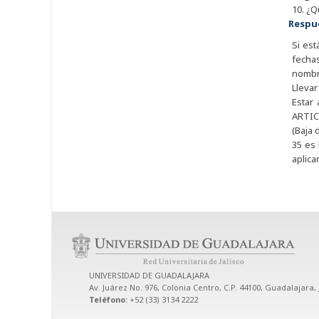
10. ¿Q
Respu
Si est
fecha
nombre
Llevar
Estar
ARTICU
(Baja 
35 es 
aplica
UNIVERSIDAD DE GUADALAJARA
Av. Juárez No. 976, Colonia Centro, C.P. 44100, Guadalajara, 
Teléfono:
+52 (33) 3134 2222