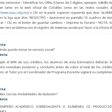
nte semestre • Identificar los CRNs (Claves de 5 dígitos, ejemplo: 64645) 
can tanto en la web oficial de CUValles como en las redes sociales d
//www.siiau.udg.mx
) o Clic en la parte superior izquierda que dice: ALUM
en la liga que dice: REGISTRO • Aparecerá en pantalla 10 cuadros de tex
rar • Clic en el botón de guardar cambios • Imprime tu horario • NOTA: 
ier otro problema con el registro de materias acude por favor a la oficina 
nta:
ándo puedo iniciar mi servicio social?
esta:
plir el 60% de sus créditos, los alumnos de esta licenciatura deberán dar
re inmediato posterior y concluirlo antes de cubrir el total de los crédi
os; el Tutor y/o el Coordinador de Programa Docente vigilará su cumplimi
nta:
áles con las modalidades de titulación?
esta:
SEMPEÑO ACADÉMICO SOBRESALIENTE II. EXÁMENES. III. PRODUCCIÓ
MES.