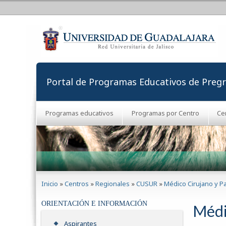
Portal de Programas Educativos de Preg
Programas educativos
Programas por Centro
Ce
Se encuentra usted aquí
Inicio
»
Centros
»
Regionales
»
CUSUR
»
Médico Cirujano y P
ORIENTACIÓN E INFORMACIÓN
Médi
Aspirantes