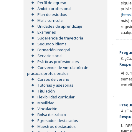
Perfil de egreso
siguie
Ámbito profesional
publi
Plan de estudios
(
http:
Malla curricular
más) 
Unidades de aprendizaje
regist
Exámenes
cualqu
Sugerencia de trayectoria
,
Segundo idioma
Formación integral
Pregu
Servicio social
3. ¿Cu
Prácticas profesionales
Respu
Convenios de vinculación de
Al cum
prácticas profesionales
semest
Cursos de verano
estudi
Tutorías y asesorías
Titulación
,
Flexibilidad curricular
Movilidad
Pregu
Vinculación
4. ¿Cu
Bolsa de trabajo
Respu
Egresados destacados
I. DE
Maestros destacados
INFOR