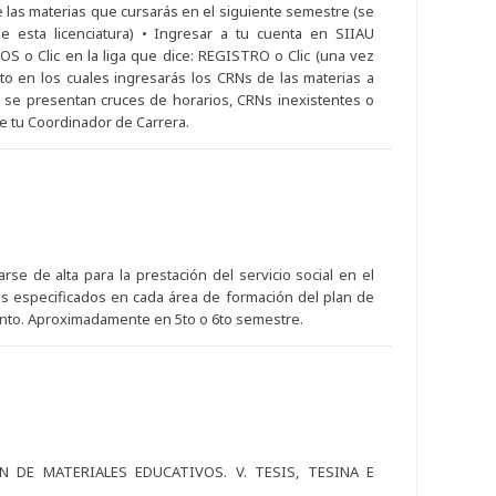
de las materias que cursarás en el siguiente semestre (se
e esta licenciatura) • Ingresar a tu cuenta en SIIAU
NOS o Clic en la liga que dice: REGISTRO o Clic (una vez
to en los cuales ingresarás los CRNs de las materias a
Si se presentan cruces de horarios, CRNs inexistentes o
de tu Coordinador de Carrera.
se de alta para la prestación del servicio social en el
tos especificados en cada área de formación del plan de
ento. Aproximadamente en 5to o 6to semestre.
N DE MATERIALES EDUCATIVOS. V. TESIS, TESINA E