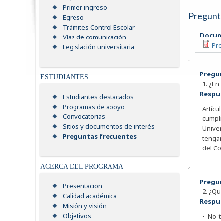
Primer ingreso
Pregunt
Egreso
Trámites Control Escolar
Docum
Vías de comunicación
Pre
Legislación universitaria
,
Pregu
ESTUDIANTES
1. ¿En
Respu
Estudiantes destacados
Programas de apoyo
Artícu
Convocatorias
cumpl
Sitios y documentos de interés
Univer
Preguntas frecuentes
tengan
del Co
,
ACERCA DEL PROGRAMA
Pregu
Presentación
2. ¿Qu
Calidad académica
Respu
Misión y visión
Objetivos
• No 