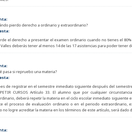
nta:
ándo pierdo derecho a ordinario y extraordinario?
esta:
rde el derecho a presentar el examen ordinario cuando no tienes el 80% de
 Valles deberás tener al menos 14 de las 17 asistencias para poder tener d
nta:
é pasa si repruebo una materia?
esta:
bes de registrar en el semestre inmediato siguiente después del semestr
PETIR CURSOS Artículo 33. El alumno que por cualquier circunstancia 
rdinario, deberá repetir la materia en el ciclo escolar inmediato siguiente
te el proceso de evaluación ordinario o en el periodo extraordinario,
 no logre acreditar la materia en los términos de este artículo, será dado d
nta: