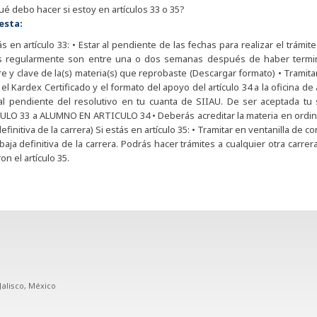
ué debo hacer si estoy en artículos 33 o 35?
esta:
ás en artículo 33: • Estar al pendiente de las fechas para realizar el trámit
s regularmente son entre una o dos semanas después de haber terminado
 y clave de la(s) materia(s) que reprobaste (Descargar formato) • Tramitar
 el Kardex Certificado y el formato del apoyo del artículo 34 a la oficina de
 al pendiente del resolutivo en tu cuanta de SIIAU. De ser aceptada t
LO 33 a ALUMNO EN ARTICULO 34 • Deberás acreditar la materia en ordinar
definitiva de la carrera) Si estás en artículo 35: • Tramitar en ventanilla de 
baja definitiva de la carrera. Podrás hacer trámites a cualquier otra carr
ron el artículo 35.
Jalisco, México