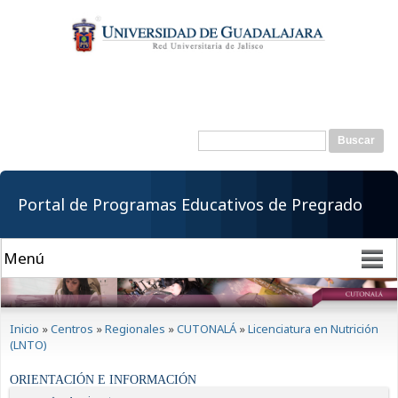
Pasar al
contenido
principal
Buscar
Formulario de
búsqueda
Portal de Programas Educativos de Pregrado
Se encuentra usted aquí
Inicio
»
Centros
»
Regionales
»
CUTONALÁ
»
Licenciatura en Nutrición
(LNTO)
ORIENTACIÓN E INFORMACIÓN