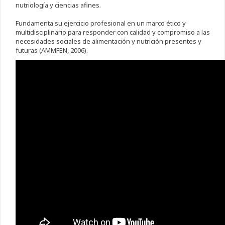
nutriología y ciencias afines.
Fundamenta su ejercicio profesional en un marco ético y
multidisciplinario para responder con calidad y compromiso a las
necesidades sociales de alimentación y nutrición presentes y
futuras (AMMFEN, 2006).