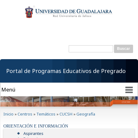
Pasar al
contenido
principal
Buscar
Formulario de
búsqueda
Portal de Programas Educativos de Pregrado
Se encuentra usted aquí
Inicio
»
Centros
»
Temáticos
»
CUCSH
»
Geografía
ORIENTACIÓN E INFORMACIÓN
Aspirantes