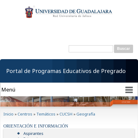
Pasar al
contenido
principal
Buscar
Formulario de
búsqueda
Portal de Programas Educativos de Pregrado
Se encuentra usted aquí
Inicio
»
Centros
»
Temáticos
»
CUCSH
»
Geografía
ORIENTACIÓN E INFORMACIÓN
Aspirantes