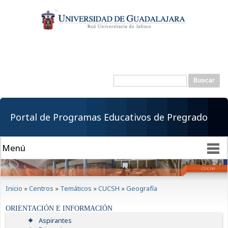
Pasar al
contenido
principal
Buscar
Formulario de
búsqueda
Portal de Programas Educativos de Pregrado
Se encuentra usted aquí
Inicio
»
Centros
»
Temáticos
»
CUCSH
»
Geografía
ORIENTACIÓN E INFORMACIÓN
Aspirantes