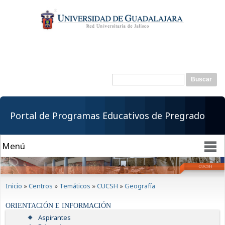
Pasar al
contenido
principal
Buscar
Formulario de
búsqueda
Portal de Programas Educativos de Pregrado
Se encuentra usted aquí
Inicio
»
Centros
»
Temáticos
»
CUCSH
»
Geografía
ORIENTACIÓN E INFORMACIÓN
Aspirantes