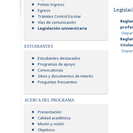
Primer ingreso
Legislac
Egreso
Trámites Control Escolar
Regla
Vías de comunicación
profe
Legislación universitaria
Depart
Regla
titula
ESTUDIANTES
Depart
Estudiantes destacados
Programas de apoyo
Convocatorias
Sitios y documentos de interés
Preguntas frecuentes
ACERCA DEL PROGRAMA
Presentación
Calidad académica
Misión y visión
Objetivos