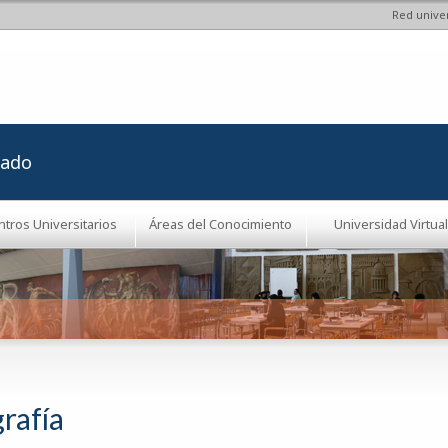
Red univer
Pasar al
contenido
principal
rado
ntros Universitarios
Áreas del Conocimiento
Universidad Virtual
rafía