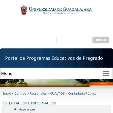
Pasar al
contenido
principal
Buscar
Formulario de
búsqueda
Portal de Programas Educativos de Pregrado
Se encuentra usted aquí
Inicio
»
Centros
»
Regionales
»
CUALTOS
»
Contaduría Pública
ORIENTACIÓN E INFORMACIÓN
Aspirantes