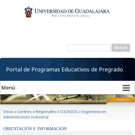
Pasar al
contenido
principal
Buscar
Formulario de
búsqueda
Portal de Programas Educativos de Pregrado
Se encuentra usted aquí
Inicio
»
Centros
»
Regionales
»
CULAGOS
»
Ingeniería en
Administración Industrial
ORIENTACIÓN E INFORMACIÓN