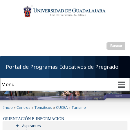
Pasar al
contenido
principal
Buscar
Formulario de
búsqueda
Portal de Programas Educativos de Pregrado
Se encuentra usted aquí
Inicio
»
Centros
»
Temáticos
»
CUCEA
»
Turismo
ORIENTACIÓN E INFORMACIÓN
Aspirantes