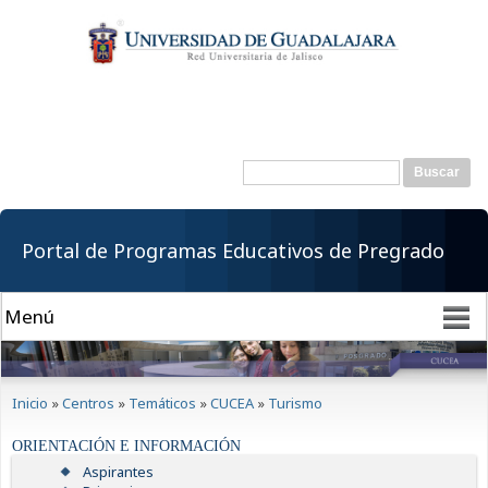
Pasar al
contenido
principal
Buscar
Formulario de
búsqueda
Portal de Programas Educativos de Pregrado
Se encuentra usted aquí
Inicio
»
Centros
»
Temáticos
»
CUCEA
»
Turismo
ORIENTACIÓN E INFORMACIÓN
Aspirantes