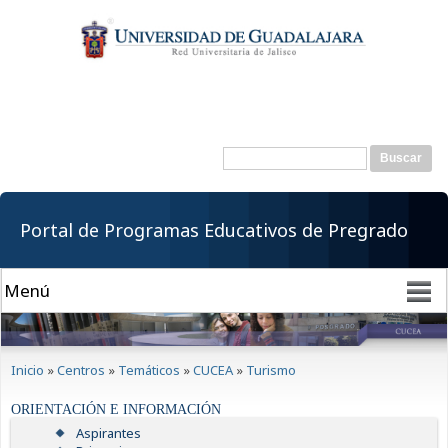
Pasar al
contenido
principal
Buscar
Formulario de
búsqueda
Portal de Programas Educativos de Pregrado
Se encuentra usted aquí
Inicio
»
Centros
»
Temáticos
»
CUCEA
»
Turismo
ORIENTACIÓN E INFORMACIÓN
Aspirantes