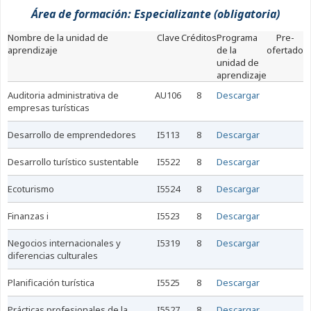
Área de formación: Especializante (obligatoria)
nombre de la unidad de
Clave
Créditos
Programa
Pre-
aprendizaje
de la
ofertado
unidad de
aprendizaje
auditoria administrativa de
AU106
8
Descargar
empresas turísticas
desarrollo de emprendedores
I5113
8
Descargar
desarrollo turístico sustentable
I5522
8
Descargar
ecoturismo
I5524
8
Descargar
finanzas i
I5523
8
Descargar
negocios internacionales y
I5319
8
Descargar
diferencias culturales
planificación turística
I5525
8
Descargar
prácticas profesionales de la
I5527
8
Descargar