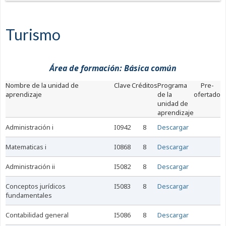
Turismo
Área de formación: Básica común
nombre de la unidad de
Clave
Créditos
Programa
Pre-
aprendizaje
de la
ofertado
unidad de
aprendizaje
administración i
I0942
8
Descargar
matematicas i
I0868
8
Descargar
administración ii
I5082
8
Descargar
conceptos jurídicos
I5083
8
Descargar
fundamentales
contabilidad general
I5086
8
Descargar