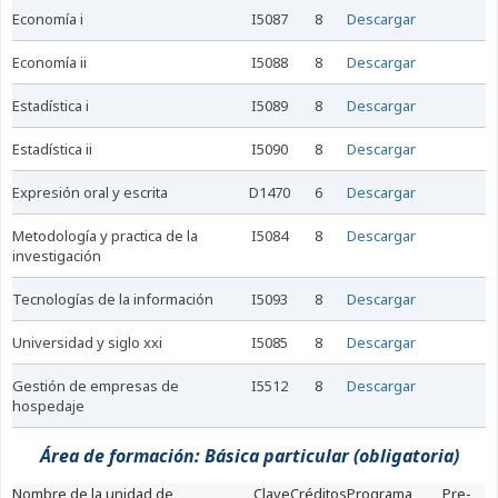
economía i
I5087
8
Descargar
economía ii
I5088
8
Descargar
estadística i
I5089
8
Descargar
estadística ii
I5090
8
Descargar
expresión oral y escrita
D1470
6
Descargar
metodología y practica de la
I5084
8
Descargar
investigación
tecnologías de la información
I5093
8
Descargar
universidad y siglo xxi
I5085
8
Descargar
gestión de empresas de
I5512
8
Descargar
hospedaje
Área de formación: Básica particular (obligatoria)
nombre de la unidad de
Clave
Créditos
Programa
Pre-