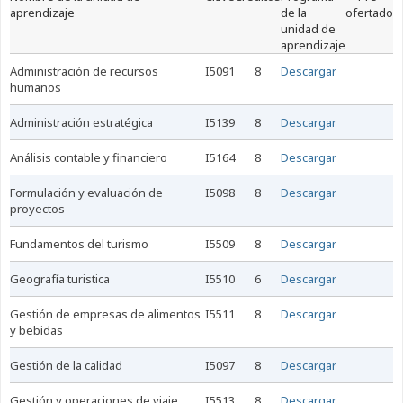
aprendizaje
de la
ofertado
unidad de
aprendizaje
administración de recursos
I5091
8
Descargar
humanos
administración estratégica
I5139
8
Descargar
análisis contable y financiero
I5164
8
Descargar
formulación y evaluación de
I5098
8
Descargar
proyectos
fundamentos del turismo
I5509
8
Descargar
geografía turistica
I5510
6
Descargar
gestión de empresas de alimentos
I5511
8
Descargar
y bebidas
gestión de la calidad
I5097
8
Descargar
gestión y operaciones de viaje
I5513
8
Descargar