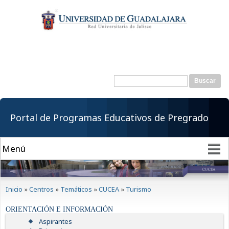
Pasar al
contenido
principal
Buscar
Formulario de
búsqueda
Portal de Programas Educativos de Pregrado
Se encuentra usted aquí
Inicio
»
Centros
»
Temáticos
»
CUCEA
»
Turismo
ORIENTACIÓN E INFORMACIÓN
Aspirantes