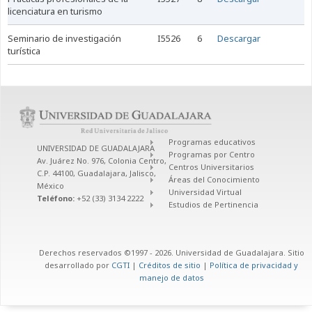
licenciatura en turismo
seminario de investigación
I5526
6
Descargar
turística
Programas educativos
UNIVERSIDAD DE GUADALAJARA
Programas por Centro
Av. Juárez No. 976, Colonia Centro,
Centros Universitarios
C.P. 44100, Guadalajara, Jalisco,
Áreas del Conocimiento
México
Universidad Virtual
Teléfono:
+52 (33) 3134 2222
Estudios de Pertinencia
Derechos reservados ©1997 - 2026. Universidad de Guadalajara. Sitio
desarrollado por
CGTI
|
Créditos de sitio
|
Política de privacidad y
manejo de datos