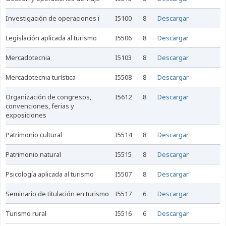
investigación de operaciones i
I5100
8
Descargar
legislación aplicada al turismo
I5506
8
Descargar
mercadotecnia
I5103
8
Descargar
mercadotecnia turística
I5508
8
Descargar
organización de congresos,
I5612
8
Descargar
convenciones, ferias y
exposiciones
patrimonio cultural
I5514
8
Descargar
patrimonio natural
I5515
8
Descargar
psicología aplicada al turismo
I5507
8
Descargar
seminario de titulación en turismo
I5517
6
Descargar
turismo rural
I5516
6
Descargar