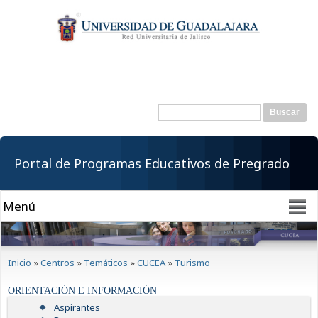
Pasar al
contenido
principal
Buscar
Formulario de
búsqueda
Portal de Programas Educativos de Pregrado
Se encuentra usted aquí
Inicio
»
Centros
»
Temáticos
»
CUCEA
»
Turismo
ORIENTACIÓN E INFORMACIÓN
Aspirantes