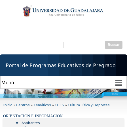
Pasar al
contenido
principal
Buscar
Formulario de
búsqueda
Portal de Programas Educativos de Pregrado
Se encuentra usted aquí
Inicio
»
Centros
»
Temáticos
»
CUCS
»
Cultura Física y Deportes
ORIENTACIÓN E INFORMACIÓN
Aspirantes