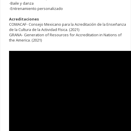
-Baile y danza
-Entrenamiento personalizado
Acreditaciones
COMACAF- Consejo Mexicano para la Acreditación de la Enseñanza
de la Cultura de la Actividad Física. (2021)
GRANA- Generation of Resources for Accreditation in Nations of
the America. (2021)