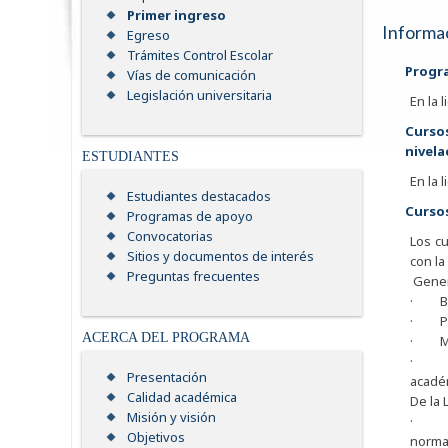
Primer ingreso
Informac
Egreso
Trámites Control Escolar
Progr
Vías de comunicación
Legislación universitaria
En la 
Curso
nivela
ESTUDIANTES
En la 
Estudiantes destacados
Curso
Programas de apoyo
Convocatorias
Los cu
Sitios y documentos de interés
con la
Preguntas frecuentes
Gener
· Bie
· Pre
ACERCA DEL PROGRAMA
· Mod
· Inf
Presentación
académ
Calidad académica
De la 
Misión y visión
· Inf
Objetivos
normat