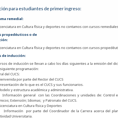
ión para estudiantes de primer ingreso:
ama remedial:
licenciatura en Cultura física y deportes no contamos con cursos remediales
s propedéuticos o de
ción:
licenciatura en Cultura física y deportes no contamos con cursos propedéut
s de inducción:
rsos de inducción se llevan a cabo los días siguientes a la emisión del 
 siguiente programación:
al del CUCS:
nvenida por parte del Rector del CUCS
sentación de lo que es el CUCS y sus funcionarios.
elo y estructura académica y administrativa.
ormación general con las Coordinaciones y unidades de: Control escola
icos; Extensión; Idiomas; y Patronato del CUCS.
Licenciatura en Cultura física y Deportes
ormación por parte del Coordinador de la Carrera acerca del plan de 
ividad Universitaria.