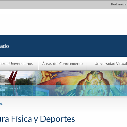
Red univer
Pasar al
contenido
principal
rado
ntros Universitarios
Áreas del Conocimiento
Universidad Virtual
es
ura Física y Deportes