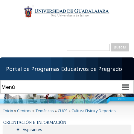
Pasar al
contenido
principal
Buscar
Formulario de
búsqueda
Portal de Programas Educativos de Pregrado
Se encuentra usted aquí
Inicio
»
Centros
»
Temáticos
»
CUCS
»
Cultura Física y Deportes
ORIENTACIÓN E INFORMACIÓN
Aspirantes