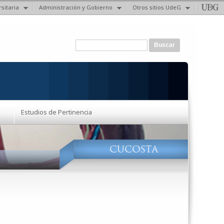
sitaria
Administración y Gobierno
Otros sitios UdeG
Formulario de búsqueda
Buscar
Estudios de Pertinencia