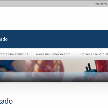
Red univer
Pasar al
contenido
principal
rado
ntros Universitarios
Áreas del Conocimiento
Universidad Virtual
gado