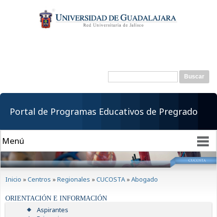
Pasar al
contenido
principal
Buscar
Formulario de
búsqueda
Portal de Programas Educativos de Pregrado
Se encuentra usted aquí
Inicio
»
Centros
»
Regionales
»
CUCOSTA
»
Abogado
ORIENTACIÓN E INFORMACIÓN
Aspirantes