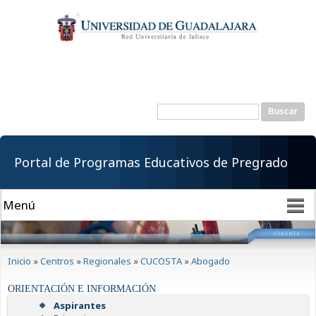
Pasar al
contenido
principal
Buscar
Formulario de
búsqueda
Portal de Programas Educativos de Pregrado
Se encuentra usted aquí
Inicio
»
Centros
»
Regionales
»
CUCOSTA
»
Abogado
ORIENTACIÓN E INFORMACIÓN
Aspirantes