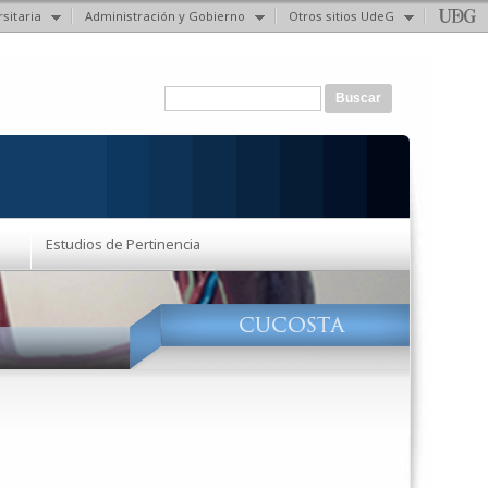
sitaria
Administración y Gobierno
Otros sitios UdeG
Formulario de búsqueda
Buscar
Estudios de Pertinencia