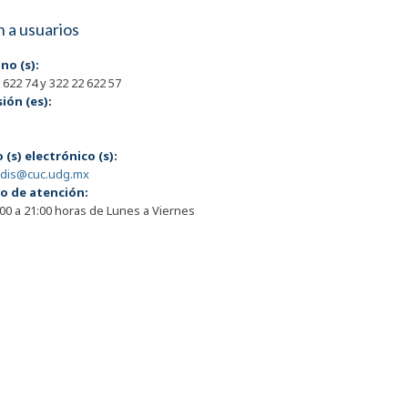
 a usuarios
no (s):
 622 74 y 322 22 622 57
ión (es):
 (s) electrónico (s):
dis@cuc.udg.mx
o de atención:
00 a 21:00 horas de Lunes a Viernes