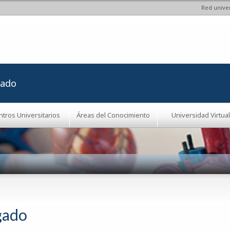
Red univer
Pasar al
contenido
principal
rado
ntros Universitarios
Áreas del Conocimiento
Universidad Virtual
gado