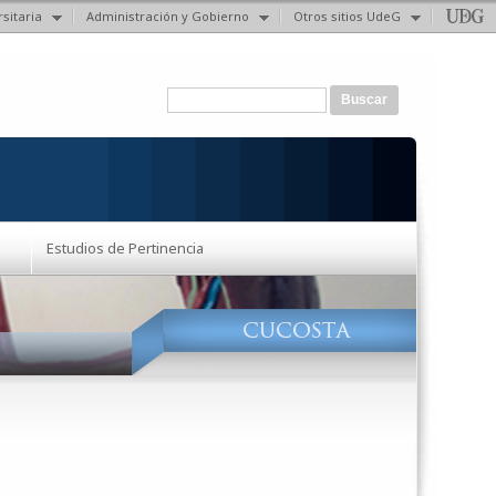
sitaria
Administración y Gobierno
Otros sitios UdeG
Formulario de búsqueda
Buscar
Estudios de Pertinencia