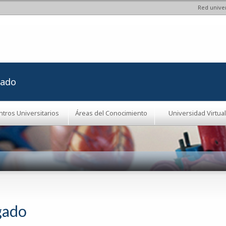
Red univer
Pasar al
contenido
principal
rado
ntros Universitarios
Áreas del Conocimiento
Universidad Virtual
gado